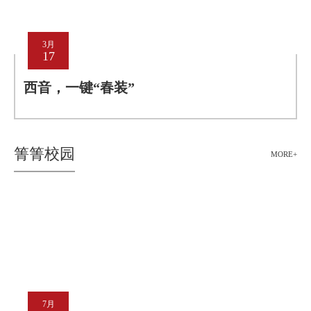
3月
17
西音，一键“春装”
箐箐校园
MORE+
7月