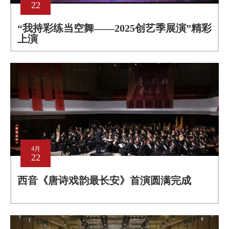
22
“我持彩练当空舞——2025创艺季展演”精彩
上演
4月
22
西音《唐诗戏韵最长安》首演圆满完成